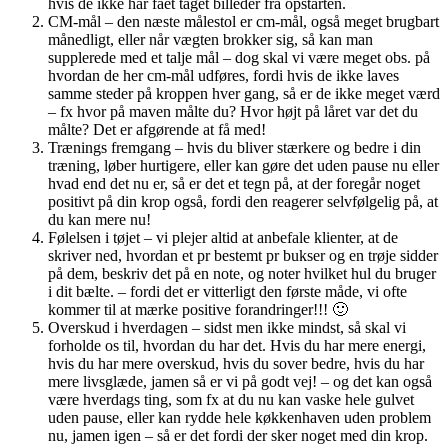
hvis de ikke har fået taget billeder fra opstarten.
CM-mål – den næste målestol er cm-mål, også meget brugbart
månedligt, eller når vægten brokker sig, så kan man
supplerede med et talje mål – dog skal vi være meget obs. på
hvordan de her cm-mål udføres, fordi hvis de ikke laves
samme steder på kroppen hver gang, så er de ikke meget værd
– fx hvor på maven målte du? Hvor højt på låret var det du
målte? Det er afgørende at få med!
Trænings fremgang – hvis du bliver stærkere og bedre i din
træning, løber hurtigere, eller kan gøre det uden pause nu eller
hvad end det nu er, så er det et tegn på, at der foregår noget
positivt på din krop også, fordi den reagerer selvfølgelig på, at
du kan mere nu!
Følelsen i tøjet – vi plejer altid at anbefale klienter, at de
skriver ned, hvordan et pr bestemt pr bukser og en trøje sidder
på dem, beskriv det på en note, og noter hvilket hul du bruger
i dit bælte. – fordi det er vitterligt den første måde, vi ofte
kommer til at mærke positive forandringer!!! 🙂
Overskud i hverdagen – sidst men ikke mindst, så skal vi
forholde os til, hvordan du har det. Hvis du har mere energi,
hvis du har mere overskud, hvis du sover bedre, hvis du har
mere livsglæde, jamen så er vi på godt vej! – og det kan også
være hverdags ting, som fx at du nu kan vaske hele gulvet
uden pause, eller kan rydde hele køkkenhaven uden problem
nu, jamen igen – så er det fordi der sker noget med din krop.