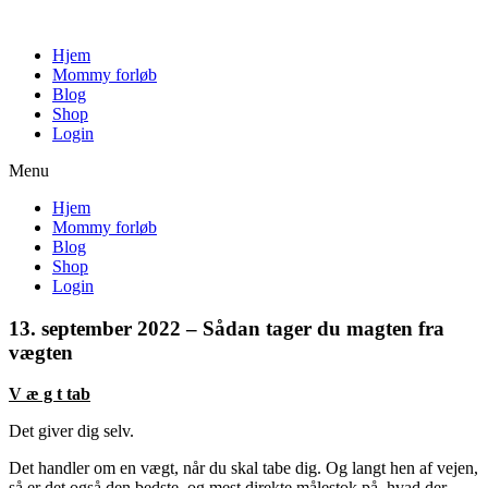
Spring
til
Hjem
indhold
Mommy forløb
Blog
Shop
Login
Menu
Hjem
Mommy forløb
Blog
Shop
Login
13. september 2022 – Sådan tager du magten fra
vægten
V æ g t tab
Det giver dig selv.
Det handler om en vægt, når du skal tabe dig. Og langt hen af vejen,
så er det også den bedste, og mest direkte målestok på, hvad der