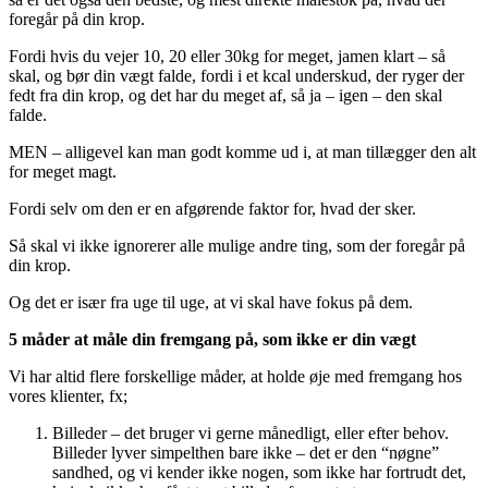
foregår på din krop.
Fordi hvis du vejer 10, 20 eller 30kg for meget, jamen klart – så
skal, og bør din vægt falde, fordi i et kcal underskud, der ryger der
fedt fra din krop, og det har du meget af, så ja – igen – den skal
falde.
MEN – alligevel kan man godt komme ud i, at man tillægger den alt
for meget magt.
Fordi selv om den er en afgørende faktor for, hvad der sker.
Så skal vi ikke ignorerer alle mulige andre ting, som der foregår på
din krop.
Og det er især fra uge til uge, at vi skal have fokus på dem.
5 måder at måle din fremgang på, som ikke er din vægt
Vi har altid flere forskellige måder, at holde øje med fremgang hos
vores klienter, fx;
Billeder – det bruger vi gerne månedligt, eller efter behov.
Billeder lyver simpelthen bare ikke – det er den “nøgne”
sandhed, og vi kender ikke nogen, som ikke har fortrudt det,