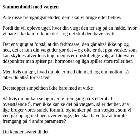
Sammenholdt med vægten
Alle disse fremgangsmetoder, dem skal vi bruge efter behov.
Fordi du vil opleve uger, hvor din vægt den ter sig på en måde, hvor
vi bare ikke kan forklare det – og det skal den have lov til
Det er vigtigt at forstå, at din fedtmasse, den går altså ikke op og
ned, det er kun din vægt der gør det – og ofte er det pga væske, som
kan skyldes alverdens ting, men især omskiftelige valg af fødevarer,
tidspunkter man spiser på, hormoner og lign spiller store roller her.
Men hvis du gør, hvad du plejer med din mad, og din motion, så
taber du altså fortsat fedt
Det stopper simpelthen ikke bare med at virke
Så hvis du nu kan se og mærke fremgang på 3 eller 4 af
ovenstående 5, men ikke kan se det på vægten, så er det her, at vi
lige bruger vores sunde fornuft, og tænker på, om vægten, som vi
ved går op og ned hen over en uge, den skal have lov at trumfe
fremgang på 4 andre parametre?
Du kender svaret til det